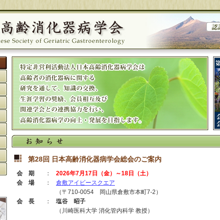
第28回 日本高齢消化器病学会総会のご案内
会期
：
2026年7月17日（金）～18日（土）
会場
：
倉敷アイビースクエア
（〒710-0054 岡山県倉敷市本町7-2）
会長
：
塩谷 昭子
（川崎医科大学 消化管内科学 教授）