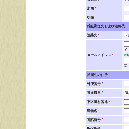
所属
*
役職
雑誌郵送先および連絡先
連絡先
*
字
メールアドレス
*
※
字
所属先の住所
郵便番号
*
都道府県
*
市区町村番地
*
建物名
電話番号
*
FAX番号