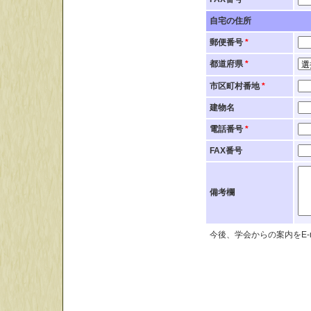
自宅の住所
郵便番号
*
都道府県
*
市区町村番地
*
建物名
電話番号
*
FAX番号
備考欄
今後、学会からの案内をE-