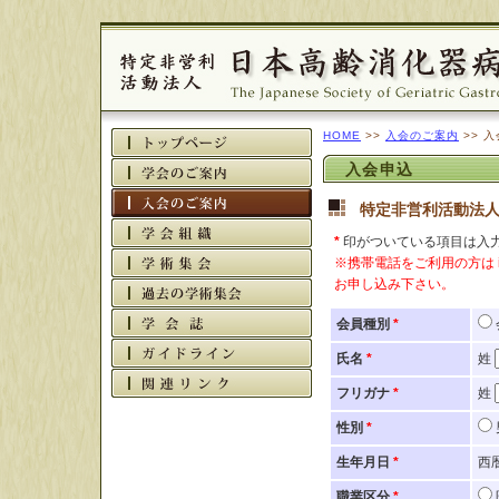
HOME
>>
入会のご案内
>> 
入会申込
特定非営利活動法人
*
印がついている項目は入
※携帯電話をご利用の方は i
お申し込み下さい。
会員種別
*
氏名
*
姓
フリガナ
*
姓
性別
*
生年月日
*
西
職業区分
*