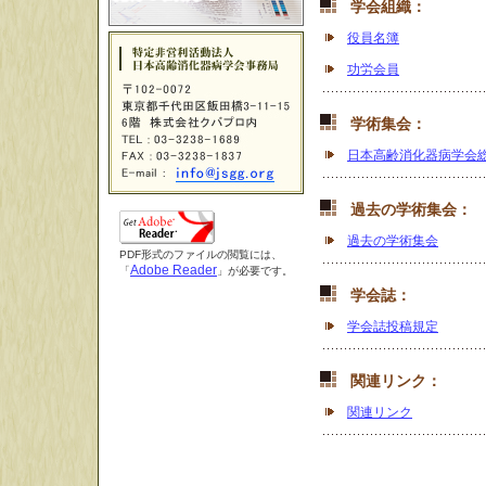
学会組織：
役員名簿
功労会員
学術集会：
日本高齢消化器病学会
過去の学術集会：
過去の学術集会
PDF形式のファイルの閲覧には、
Adobe Reader
「
」が必要です。
学会誌：
学会誌投稿規定
関連リンク：
関連リンク