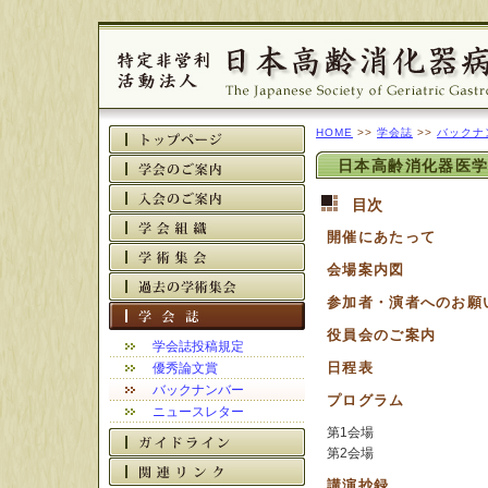
HOME
>>
学会誌
>>
バックナ
日本高齢消化器医学会議会
目次
開催にあたって
会場案内図
参加者・演者へのお願
役員会のご案内
学会誌投稿規定
日程表
優秀論文賞
バックナンバー
プログラム
ニュースレター
第1会場
第2会場
講演抄録