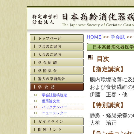
HOME
>>
学会誌
>>
日本高齢消化器医学会議会
目次
【指定講演】
腸内環境改善に及
および食物繊維の
伊藤 正春・他
学会誌投稿規定
優秀論文賞
【特別講演】
バックナンバー
ニュースレター
静脈・経腸栄養のup 
大柳 治正
【ランチョンセ