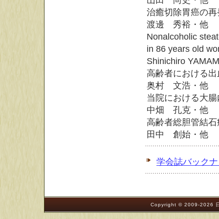
山田 尚史・他
治癒切除胃癌の再
渡邊 秀裕・他
Nonalcoholic steat
in 86 years old w
Shinichiro YA
高齢者における出
奥村 文浩・他
当院における大腸
中畑 孔克・他
高齢者総胆管結石
田中 創始・他
学会誌バックナ
Copyright © 2009-202