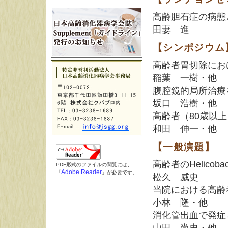
高齢胆石症の病態
田妻 進
【シンポジウム
高齢者胃切除にお
稲葉 一樹・他
腹腔鏡的局所治療
坂口 浩樹・他
高齢者（80歳以
和田 伸一・他
【一般演題】
高齢者のHelicob
PDF形式のファイルの閲覧には、
Adobe Reader
「
」が必要です。
松久 威史
当院における高齢
小林 隆・他
消化管出血で発症