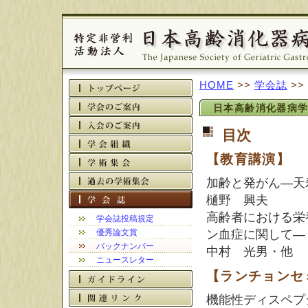
HOME
>>
学会誌
>>
日本高齢消化器病学会誌 
目次
【教育講演】
加齢と発がん―天
樋野 興夫
高齢者における栄
学会誌投稿規定
優秀論文賞
ン血症に関して―
バックナンバー
中村 光男・他
ニュースレター
【ランチョンセ
機能性ディスペプ