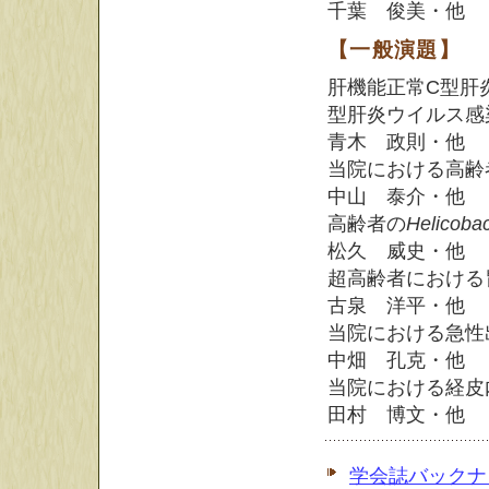
千葉 俊美・他
【一般演題】
肝機能正常C型肝
型肝炎ウイルス感
青木 政則・他
当院における高齢
中山 泰介・他
高齢者の
Helicobac
松久 威史・他
超高齢者における
古泉 洋平・他
当院における急性
中畑 孔克・他
当院における経皮
田村 博文・他
学会誌バックナ