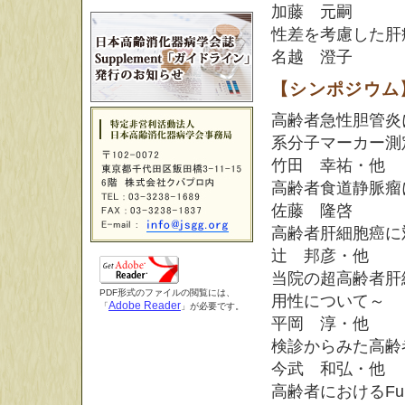
加藤 元嗣
性差を考慮した肝
名越 澄子
【シンポジウム
高齢者急性胆管炎
系分子マーカー測
竹田 幸祐・他
高齢者食道静脈瘤
佐藤 隆啓
高齢者肝細胞癌に
辻 邦彦・他
当院の超高齢者肝
PDF形式のファイルの閲覧には、
用性について～
Adobe Reader
「
」が必要です。
平岡 淳・他
検診からみた高齢者Fun
今武 和弘・他
高齢者におけるFunct